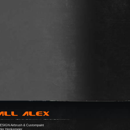
SIGN Airbrush & Custompaint
der Henkemeier