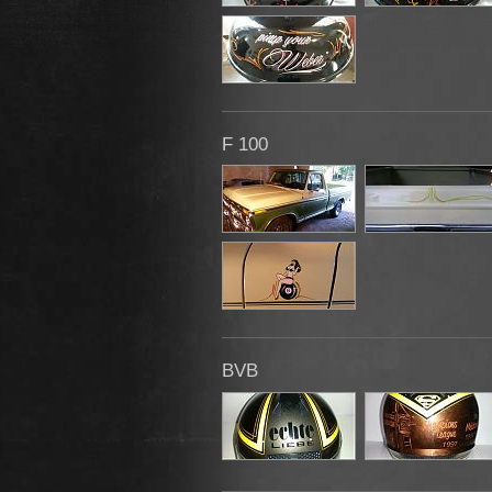
F 100
BVB