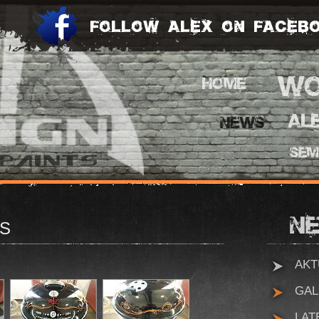
BS
AKT
GAL
LAT