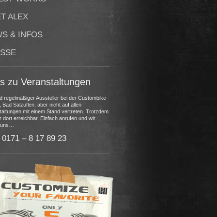
T ALEX
S & INFOS
SSE
os zu Veranstaltungen
nd regelmäßiger Aussteller bei der Custombike-
Bad Salzuflen, aber nicht auf allen
taltungen mit einem Stand vertreten. Trotzdem
r dort erreichbar. Einfach anrufen und wir
n uns…
0171 – 8 17 89 23